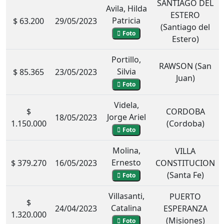
SANTIAGO DEL
Avila, Hilda
ESTERO
Patricia
$ 63.200
29/05/2023
(Santiago del
Foto
Estero)
Portillo,
RAWSON (San
Silvia
$ 85.365
23/05/2023
Juan)
Foto
Videla,
$
CORDOBA
Jorge Ariel
18/05/2023
1.150.000
(Cordoba)
Foto
Molina,
VILLA
Ernesto
$ 379.270
16/05/2023
CONSTITUCION
(Santa Fe)
Foto
Villasanti,
PUERTO
$
Catalina
24/04/2023
ESPERANZA
1.320.000
(Misiones)
Foto